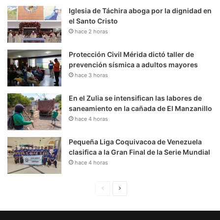
Iglesia de Táchira aboga por la dignidad en
el Santo Cristo
hace 2 horas
Protección Civil Mérida dictó taller de
prevención sísmica a adultos mayores
hace 3 horas
En el Zulia se intensifican las labores de
saneamiento en la cañada de El Manzanillo
hace 4 horas
Pequeña Liga Coquivacoa de Venezuela
clasifica a la Gran Final de la Serie Mundial
hace 4 horas
P
S
á
i
g
g