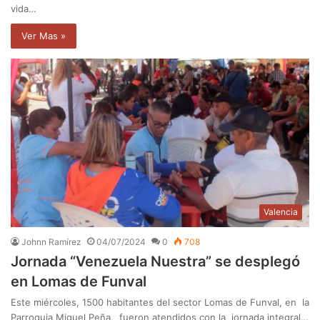
vida…
Ver Mas »
Valencia
Johnn Ramírez
04/07/2024
0
708
Jornada “Venezuela Nuestra” se desplegó
en Lomas de Funval
Este miércoles, 1500 habitantes del sector Lomas de Funval, en la
Parroquia Miguel Peña, fueron atendidos con la jornada integral…