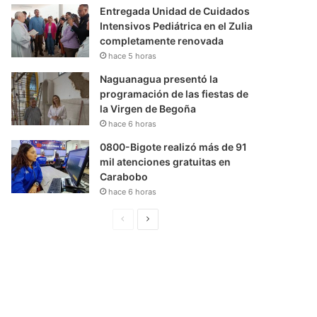
Entregada Unidad de Cuidados
Intensivos Pediátrica en el Zulia
completamente renovada
hace 5 horas
Naguanagua presentó la
programación de las fiestas de
la Virgen de Begoña
hace 6 horas
0800-Bigote realizó más de 91
mil atenciones gratuitas en
Carabobo
hace 6 horas
P
S
á
i
g
g
i
u
n
i