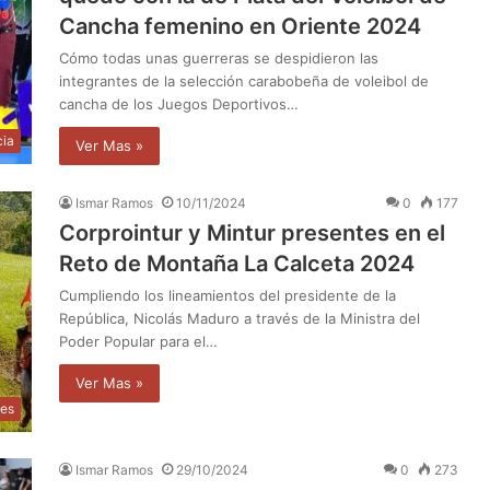
Cancha femenino en Oriente 2024
Cómo todas unas guerreras se despidieron las
integrantes de la selección carabobeña de voleibol de
cancha de los Juegos Deportivos…
cia
Ver Mas »
Ismar Ramos
10/11/2024
0
177
Corprointur y Mintur presentes en el
Reto de Montaña La Calceta 2024
Cumpliendo los lineamientos del presidente de la
República, Nicolás Maduro a través de la Ministra del
Poder Popular para el…
Ver Mas »
tes
Ismar Ramos
29/10/2024
0
273