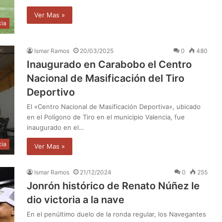
Ver Mas »
cia
Ismar Ramos
20/03/2025
0
480
Inaugurado en Carabobo el Centro
Nacional de Masificación del Tiro
Deportivo
El «Centro Nacional de Masificación Deportiva», ubicado
en el Polígono de Tiro en el municipio Valencia, fue
inaugurado en el…
cia
Ver Mas »
Ismar Ramos
21/12/2024
0
255
Jonrón histórico de Renato Núñez le
dio victoria a la nave
En el penúltimo duelo de la ronda regular, los Navegantes