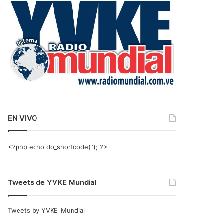
r
:
EN VIVO
<?php echo do_shortcode(‘‘); ?>
Tweets de YVKE Mundial
Tweets by YVKE_Mundial