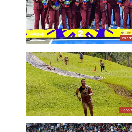
Valen
Depor