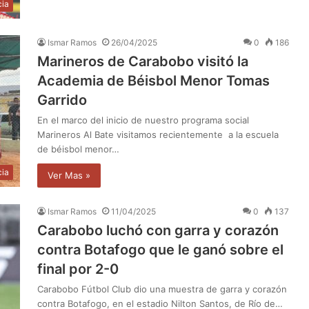
cia
Ismar Ramos
26/04/2025
0
186
Marineros de Carabobo visitó la
Academia de Béisbol Menor Tomas
Garrido
En el marco del inicio de nuestro programa social
Marineros Al Bate visitamos recientemente a la escuela
de béisbol menor…
cia
Ver Mas »
Ismar Ramos
11/04/2025
0
137
Carabobo luchó con garra y corazón
contra Botafogo que le ganó sobre el
final por 2-0
Carabobo Fútbol Club dio una muestra de garra y corazón
contra Botafogo, en el estadio Nilton Santos, de Río de…