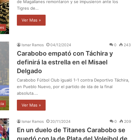
de Magallanes remontaron y se impusieron ante los
Tigres de…
Ver Mas »
tes
Ismar Ramos
04/12/2024
0
243
Carabobo empató con Táchira y
definirá la estrella en el Misael
Delgado
Carabobo Fútbol Club igualó 1-1 contra Deportivo Táchira,
en Pueblo Nuevo, por el partido de ida de la final
absoluta.…
cia
Ver Mas »
Ismar Ramos
20/11/2024
0
209
En un duelo de Titanes Carabobo se
quedó con la de Plata del Voleibol de