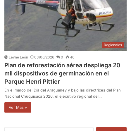
Regionales
Leyne León
03/06/2026
0
46
Plan de reforestación aérea despliega 20
mil dispositivos de germinación en el
Parque Henri Pittier
En el marco del Día del Araguaney y bajo las directrices del Plan
Nacional Chuquisaca 2026, el ejecutivo regional del…
Ver Mas »
B