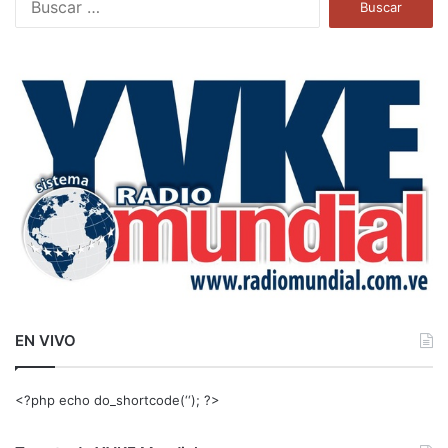
u
s
c
a
r
:
EN VIVO
<?php echo do_shortcode(‘‘); ?>