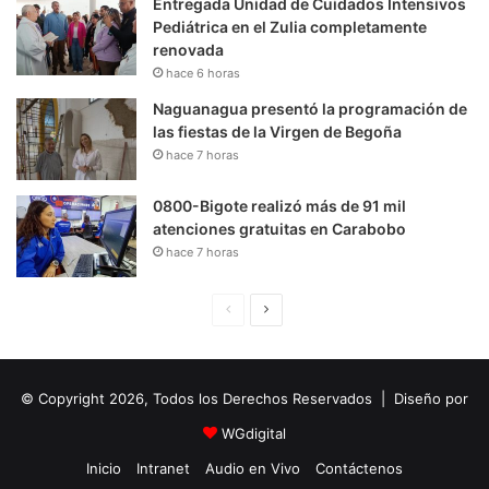
Entregada Unidad de Cuidados Intensivos
Pediátrica en el Zulia completamente
renovada
hace 6 horas
Naguanagua presentó la programación de
las fiestas de la Virgen de Begoña
hace 7 horas
0800-Bigote realizó más de 91 mil
atenciones gratuitas en Carabobo
hace 7 horas
P
S
á
i
g
g
© Copyright 2026, Todos los Derechos Reservados | Diseño por
i
u
n
i
WGdigital
a
e
Inicio
Intranet
Audio en Vivo
Contáctenos