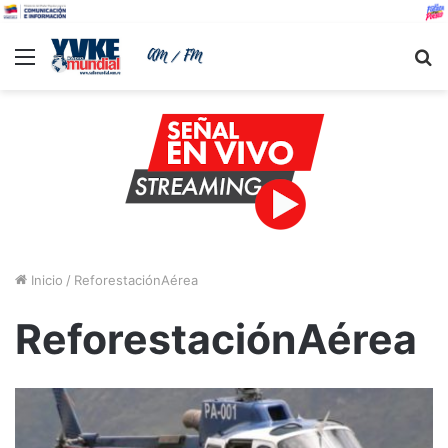
Menu
B
Inicio
/
ReforestaciónAérea
ReforestaciónAérea