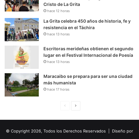
Cristo de La Grita
hace 12 horas
La Grita celebra 450 años de historia, fe y
resistencia en el Táchira
hace 13 horas
Escritoras merideñas obtienen el segundo
lugar en el Festival Internacional de Poesía
hace 13 horas
Maracaibo se prepara para ser una ciudad
más humanista
hace 17 horas
P
S
á
i
g
g
© Copyright 2026, Todos los Derechos Reservados | Diseño por
i
u