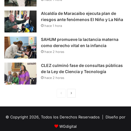
Alcaldía de Maracaibo ejecuta plan de
riesgos ante fenómenos El Niño y La Niña
hace 1 hora
SAHUM promueve la lactancia materna
como derecho vital en la infancia
hace 2 horas
CLEZ culminó fase de consultas públicas
de la Ley de Ciencia y Tecnología
hace 2 horas
P
S
á
i
g
g
© Copyright 2026, Todos los Derechos Reservados | Diseño por
i
u
n
i
WGdigital