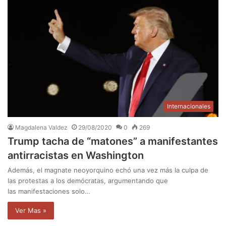
Internacionales
Magdalena Valdez
29/08/2020
0
269
Trump tacha de “matones” a manifestantes
antirracistas en Washington
Además, el magnate neoyorquino echó una vez más la culpa de
las protestas a los demócratas, argumentando que
las manifestaciones solo…
Ver Mas »