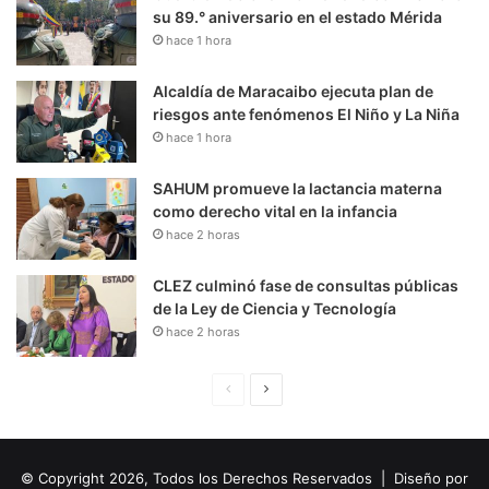
su 89.° aniversario en el estado Mérida
hace 1 hora
Alcaldía de Maracaibo ejecuta plan de
riesgos ante fenómenos El Niño y La Niña
hace 1 hora
SAHUM promueve la lactancia materna
como derecho vital en la infancia
hace 2 horas
CLEZ culminó fase de consultas públicas
de la Ley de Ciencia y Tecnología
hace 2 horas
P
S
á
i
g
g
© Copyright 2026, Todos los Derechos Reservados | Diseño por
i
u