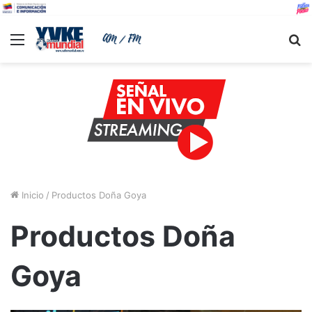
Menu
B
Inicio
/
Productos Doña Goya
Productos Doña
Goya