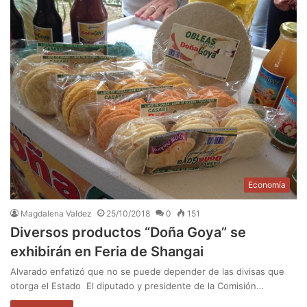
Economía
Magdalena Valdez
25/10/2018
0
151
Diversos productos “Doña Goya” se
exhibirán en Feria de Shangai
Alvarado enfatizó que no se puede depender de las divisas que
otorga el Estado El diputado y presidente de la Comisión…