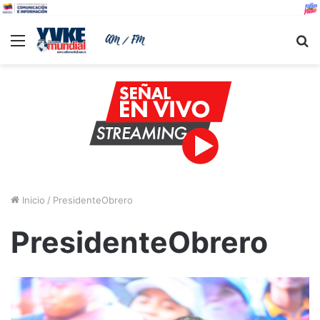
Menu
B
Inicio
/
PresidenteObrero
PresidenteObrero