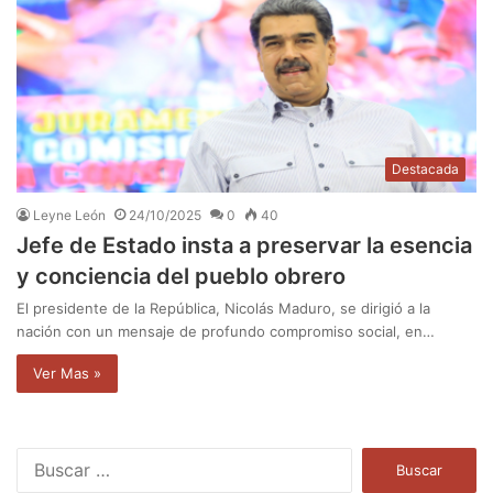
Destacada
Leyne León
24/10/2025
0
40
Jefe de Estado insta a preservar la esencia
y conciencia del pueblo obrero
El presidente de la República, Nicolás Maduro, se dirigió a la
nación con un mensaje de profundo compromiso social, en…
Ver Mas »
B
u