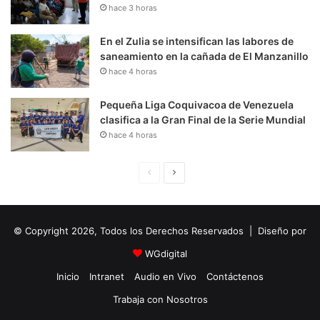
hace 3 horas
En el Zulia se intensifican las labores de
saneamiento en la cañada de El Manzanillo
hace 4 horas
Pequeña Liga Coquivacoa de Venezuela
clasifica a la Gran Final de la Serie Mundial
hace 4 horas
P
S
á
i
g
g
© Copyright 2026, Todos los Derechos Reservados | Diseño por
i
u
n
i
WGdigital
a
e
Inicio
Intranet
Audio en Vivo
Contáctenos
A
n
Trabaja con Nosotros
n
t