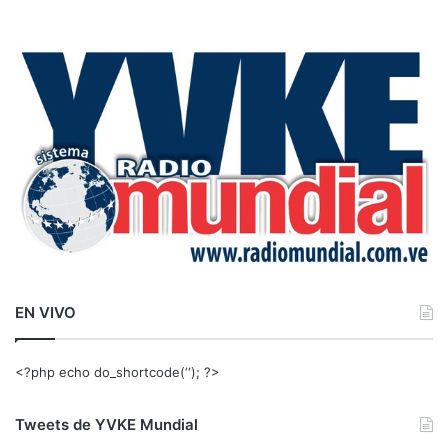
s
c
a
r
:
EN VIVO
<?php echo do_shortcode(‘‘); ?>
Tweets de YVKE Mundial