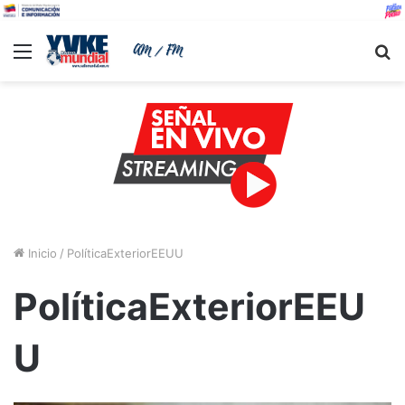
Menu
B
Inicio
/
PolíticaExteriorEEUU
PolíticaExteriorEEU
U