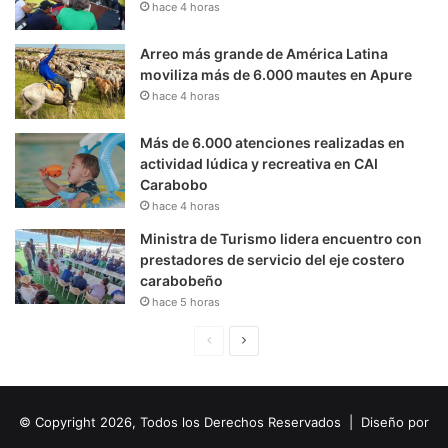
hace 4 horas
Arreo más grande de América Latina
moviliza más de 6.000 mautes en Apure
hace 4 horas
Más de 6.000 atenciones realizadas en
actividad lúdica y recreativa en CAI
Carabobo
hace 4 horas
Ministra de Turismo lidera encuentro con
prestadores de servicio del eje costero
carabobeño
hace 5 horas
P
S
á
i
g
g
© Copyright 2026, Todos los Derechos Reservados | Diseño por
i
u