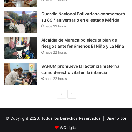
Guardia Nacional Bolivariana conmemoró
su 89.° aniversario en el estado Mérida
hace 22 horas
Alcaldía de Maracaibo ejecuta plan de
riesgos ante fenómenos El Niño y La Niña
hace 22 horas
SAHUM promueve la lactancia materna
como derecho vital en la infancia
hace 22 horas
P
S
á
i
g
g
© Copyright 2026, Todos los Derechos Reservados | Diseño por
i
u
n
i
WGdigital