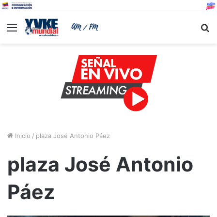
Menu
B
Inicio
/
plaza José Antonio Páez
plaza José Antonio
Páez