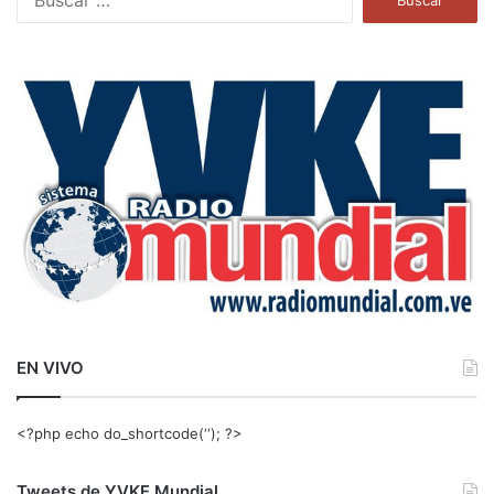
u
s
c
a
r
:
EN VIVO
<?php echo do_shortcode(‘‘); ?>
Tweets de YVKE Mundial