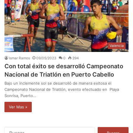
Valencia
Ismar Ramos
09/05/2023
0
294
Con total éxito se desarrolló Campeonato
Nacional de Triatlón en Puerto Cabello
Bajo un inclemente sol se desarrolló de manera exitosa el
Campeonato Nacional de Triatlón, evento efectuado en Playa
Sonrisa, Puerto…
Ver Mas »
B