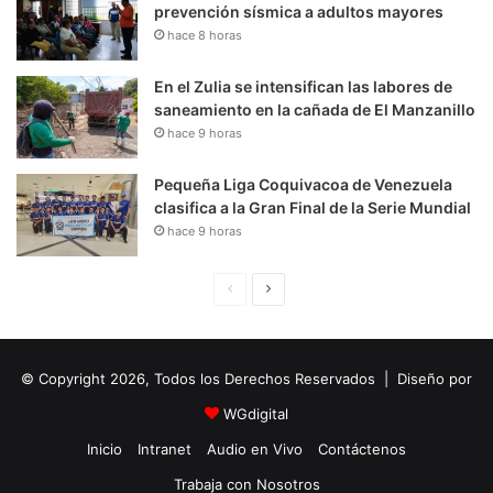
prevención sísmica a adultos mayores
hace 8 horas
En el Zulia se intensifican las labores de
saneamiento en la cañada de El Manzanillo
hace 9 horas
Pequeña Liga Coquivacoa de Venezuela
clasifica a la Gran Final de la Serie Mundial
hace 9 horas
P
S
á
i
g
g
© Copyright 2026, Todos los Derechos Reservados | Diseño por
i
u
n
i
WGdigital
a
e
Inicio
Intranet
Audio en Vivo
Contáctenos
A
n
Trabaja con Nosotros