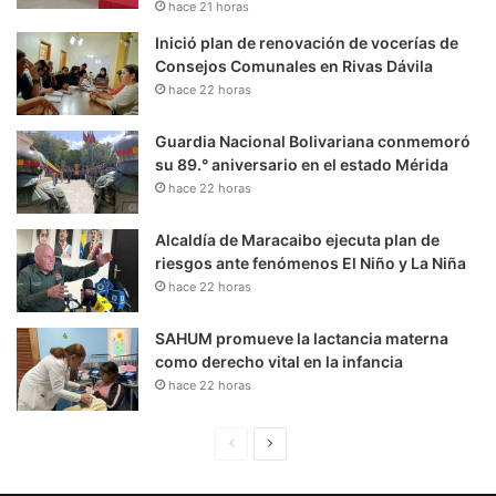
hace 21 horas
Inició plan de renovación de vocerías de
Consejos Comunales en Rivas Dávila
hace 22 horas
Guardia Nacional Bolivariana conmemoró
su 89.° aniversario en el estado Mérida
hace 22 horas
Alcaldía de Maracaibo ejecuta plan de
riesgos ante fenómenos El Niño y La Niña
hace 22 horas
SAHUM promueve la lactancia materna
como derecho vital en la infancia
hace 22 horas
P
S
á
i