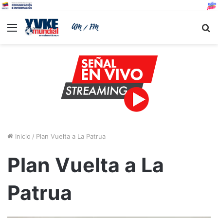
Menu
B
Inicio
/
Plan Vuelta a La Patrua
Plan Vuelta a La
Patrua