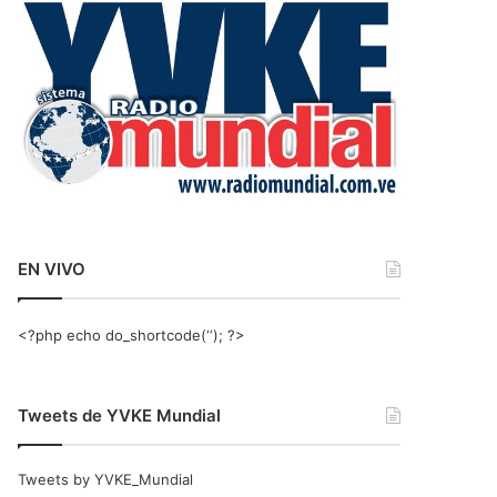
r
:
EN VIVO
<?php echo do_shortcode(‘‘); ?>
Tweets de YVKE Mundial
Tweets by YVKE_Mundial