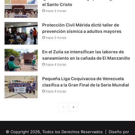
el Santo Cristo
hace 2 horas
Protección Civil Mérida dictó taller de
prevención sísmica a adultos mayores
hace 3 horas
En el Zulia se intensifican las labores de
saneamiento en la cañada de El Manzanillo
hace 4 horas
Pequeña Liga Coquivacoa de Venezuela
clasifica a la Gran Final de la Serie Mundial
hace 4 horas
P
S
á
i
g
g
© Copyright 2026, Todos los Derechos Reservados | Diseño por
i
u