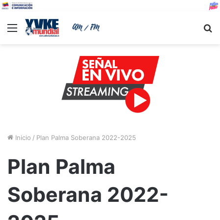
Menu
B
Inicio
/
Plan Palma Soberana 2022-2025
Plan Palma
Soberana 2022-