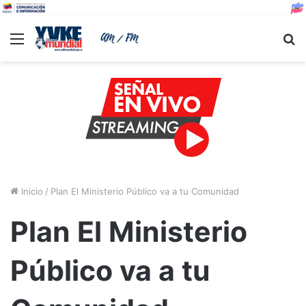
Menu
B
Inicio
/
Plan El Ministerio Público va a tu Comunidad
Plan El Ministerio
Público va a tu