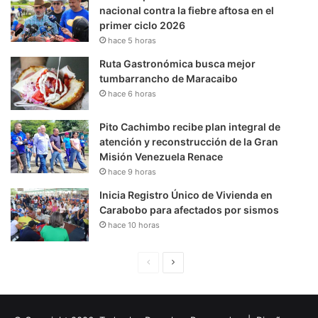
nacional contra la fiebre aftosa en el
primer ciclo 2026
hace 5 horas
Ruta Gastronómica busca mejor
tumbarrancho de Maracaibo
hace 6 horas
Pito Cachimbo recibe plan integral de
atención y reconstrucción de la Gran
Misión Venezuela Renace
hace 9 horas
Inicia Registro Único de Vivienda en
Carabobo para afectados por sismos
hace 10 horas
P
S
á
i
g
g