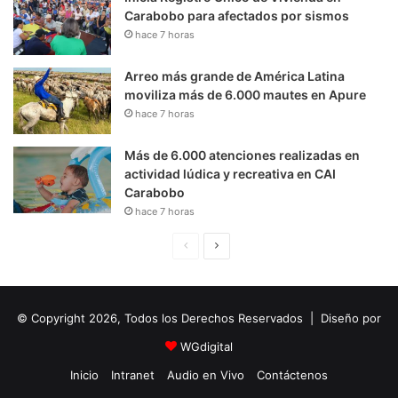
Carabobo para afectados por sismos
hace 7 horas
Arreo más grande de América Latina
moviliza más de 6.000 mautes en Apure
hace 7 horas
Más de 6.000 atenciones realizadas en
actividad lúdica y recreativa en CAI
Carabobo
hace 7 horas
P
S
á
i
g
g
© Copyright 2026, Todos los Derechos Reservados | Diseño por
i
u
n
i
WGdigital
a
e
Inicio
Intranet
Audio en Vivo
Contáctenos
A
n