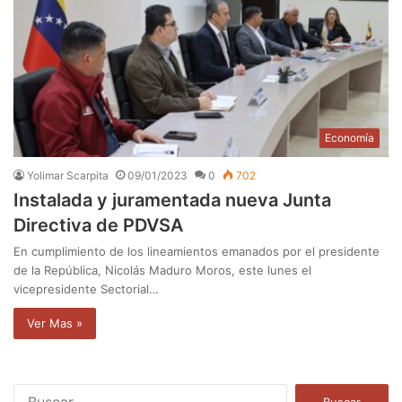
Economía
Yolimar Scarpita
09/01/2023
0
702
Instalada y juramentada nueva Junta
Directiva de PDVSA
En cumplimiento de los lineamientos emanados por el presidente
de la República, Nicolás Maduro Moros, este lunes el
vicepresidente Sectorial…
Ver Mas »
B