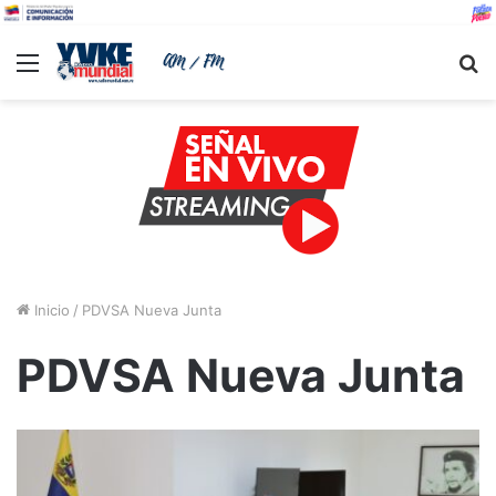
Menu
B
Inicio
/
PDVSA Nueva Junta
PDVSA Nueva Junta