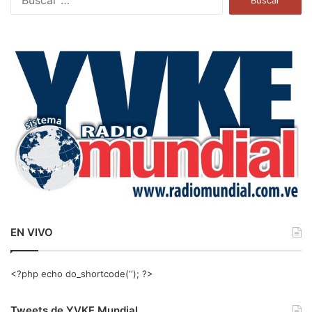
u
s
c
a
r
:
EN VIVO
<?php echo do_shortcode(‘‘); ?>
Tweets de YVKE Mundial