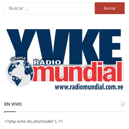
B
u
s
c
a
r
:
EN VIVO
<?php echo do_shortcode(‘‘); ?>