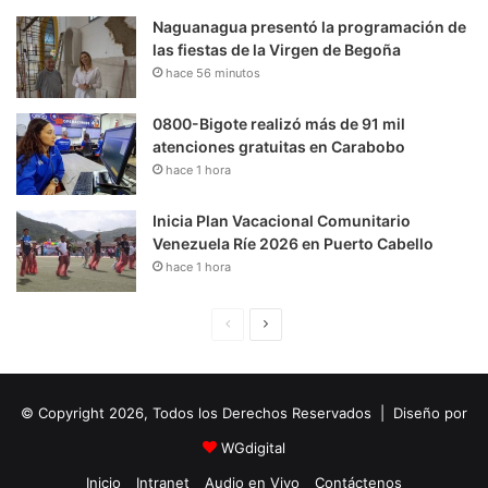
Naguanagua presentó la programación de
las fiestas de la Virgen de Begoña
hace 56 minutos
0800-Bigote realizó más de 91 mil
atenciones gratuitas en Carabobo
hace 1 hora
Inicia Plan Vacacional Comunitario
Venezuela Ríe 2026 en Puerto Cabello
hace 1 hora
P
S
á
i
g
g
© Copyright 2026, Todos los Derechos Reservados | Diseño por
i
u
n
i
WGdigital
a
e
Inicio
Intranet
Audio en Vivo
Contáctenos