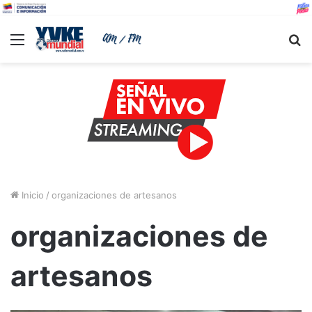
Menu
B
Inicio
/
organizaciones de artesanos
organizaciones de
artesanos