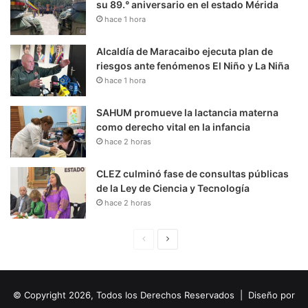
su 89.° aniversario en el estado Mérida
hace 1 hora
Alcaldía de Maracaibo ejecuta plan de
riesgos ante fenómenos El Niño y La Niña
hace 1 hora
SAHUM promueve la lactancia materna
como derecho vital en la infancia
hace 2 horas
CLEZ culminó fase de consultas públicas
de la Ley de Ciencia y Tecnología
hace 2 horas
P
S
á
i
g
g
© Copyright 2026, Todos los Derechos Reservados | Diseño por
i
u