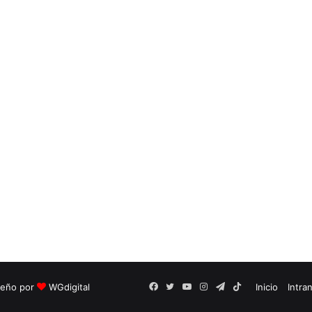
seño por
WGdigital
Facebook
Twitter
YouTube
Instagram
Telegram
TikTok
Inicio
Intra