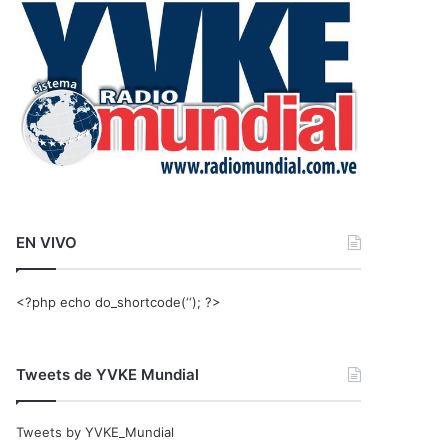
r
:
EN VIVO
<?php echo do_shortcode(‘‘); ?>
Tweets de YVKE Mundial
Tweets by YVKE_Mundial