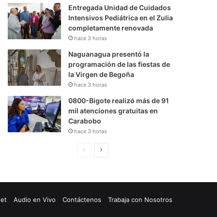
Entregada Unidad de Cuidados
Intensivos Pediátrica en el Zulia
completamente renovada
hace 3 horas
Naguanagua presentó la
programación de las fiestas de
la Virgen de Begoña
hace 3 horas
0800-Bigote realizó más de 91
mil atenciones gratuitas en
Carabobo
hace 3 horas
P
S
á
i
g
g
i
u
net
Audio en Vivo
Contáctenos
Trabaja con Nosotros
n
i