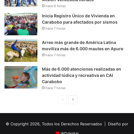
hace 6 horas
Inicia Registro Único de Vivienda en
Carabobo para afectados por sismos
hace 7 horas
Arreo más grande de América Latina
moviliza más de 6.000 mautes en Apure
hace 7 horas
Más de 6.000 atenciones realizadas en
actividad lúdica y recreativa en CAI
Carabobo
hace 7 horas
P
S
á
i
g
g
© Copyright 2026, Todos los Derechos Reservados | Diseño por
i
u
n
i
WGdigital