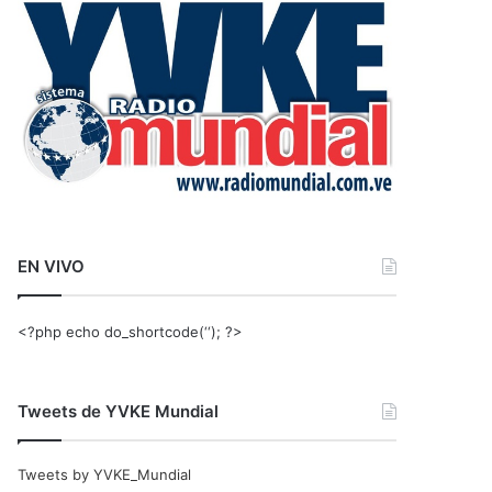
r
:
EN VIVO
<?php echo do_shortcode(‘‘); ?>
Tweets de YVKE Mundial
Tweets by YVKE_Mundial