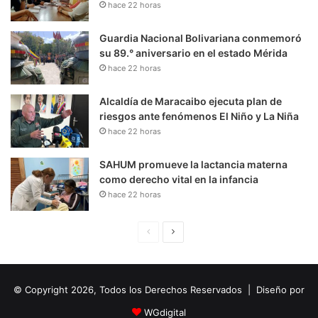
hace 22 horas
Guardia Nacional Bolivariana conmemoró
su 89.° aniversario en el estado Mérida
hace 22 horas
Alcaldía de Maracaibo ejecuta plan de
riesgos ante fenómenos El Niño y La Niña
hace 22 horas
SAHUM promueve la lactancia materna
como derecho vital en la infancia
hace 22 horas
P
S
á
i
g
g
© Copyright 2026, Todos los Derechos Reservados | Diseño por
i
u
n
i
WGdigital