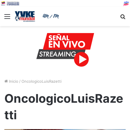
Menu
B
Inicio
/
OncologicoLuisRazetti
OncologicoLuisRaze
tti