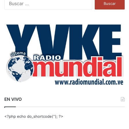
B
u
s
c
a
r
:
EN VIVO
<?php echo do_shortcode(‘‘); ?>