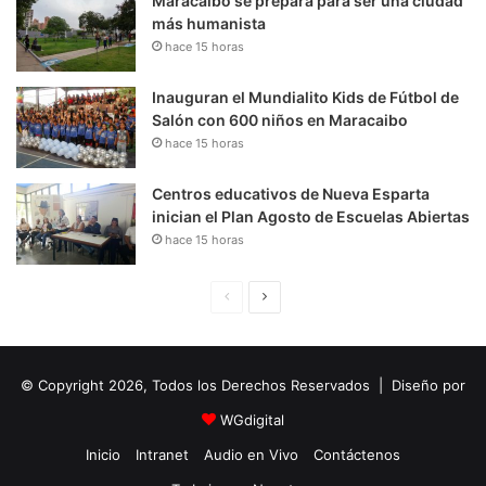
Maracaibo se prepara para ser una ciudad
más humanista
hace 15 horas
Inauguran el Mundialito Kids de Fútbol de
Salón con 600 niños en Maracaibo
hace 15 horas
Centros educativos de Nueva Esparta
inician el Plan Agosto de Escuelas Abiertas
hace 15 horas
P
S
á
i
g
g
© Copyright 2026, Todos los Derechos Reservados | Diseño por
i
u
n
i
WGdigital
a
e
Inicio
Intranet
Audio en Vivo
Contáctenos
A
n