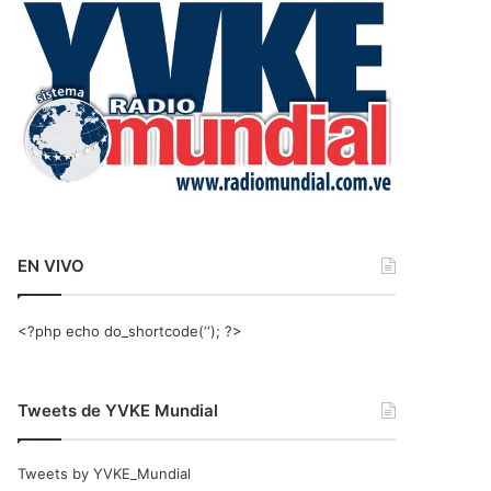
r
:
EN VIVO
<?php echo do_shortcode(‘‘); ?>
Tweets de YVKE Mundial
Tweets by YVKE_Mundial