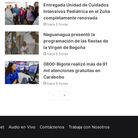
Entregada Unidad de Cuidados
Intensivos Pediátrica en el Zulia
completamente renovada
hace 5 horas
Naguanagua presentó la
programación de las fiestas de
la Virgen de Begoña
hace 5 horas
0800-Bigote realizó más de 91
mil atenciones gratuitas en
Carabobo
hace 6 horas
P
S
á
i
g
g
i
u
net
Audio en Vivo
Contáctenos
Trabaja con Nosotros
n
i