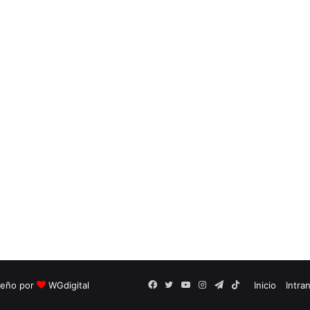
seño por
WGdigital
Facebook
Twitter
YouTube
Instagram
Telegram
TikTok
Inicio
Intra