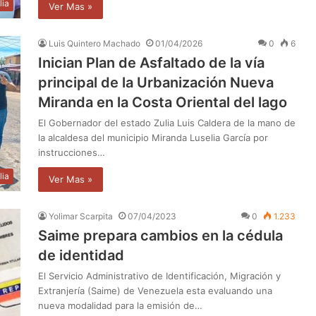
lia
Ver Mas »
Luis Quintero Machado
01/04/2026
0
6
Inician Plan de Asfaltado de la vía
principal de la Urbanización Nueva
Miranda en la Costa Oriental del lago
El Gobernador del estado Zulia Luis Caldera de la mano de
la alcaldesa del municipio Miranda Luselia García por
instrucciones…
lia
Ver Mas »
Yolimar Scarpita
07/04/2023
0
1.233
Saime prepara cambios en la cédula
de identidad
El Servicio Administrativo de Identificación, Migración y
Extranjería (Saime) de Venezuela esta evaluando una
nueva modalidad para la emisión de…