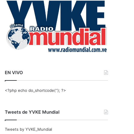
r
:
EN VIVO
<?php echo do_shortcode(‘‘); ?>
Tweets de YVKE Mundial
Tweets by YVKE_Mundial