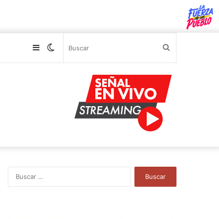
Sidebar
Switch
Buscar
skin
B
u
s
c
a