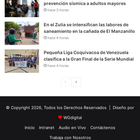
prevención sísmica a adultos mayores
hace 3 horas
En el Zulia se intensifican las labores de
saneamiento en la cañada de El Manzanillo
hace 4 horas
Pequeña Liga Coquivacoa de Venezuela
clasifica a la Gran Final de la Serie Mundial
hace 4 horas
P
S
á
i
g
g
© Copyright 2026, Todos los Derechos Reservados | Diseño por
i
u
n
i
WGdigital
a
e
Inicio
Intranet
Audio en Vivo
Contáctenos
A
n
Trabaja con Nosotros