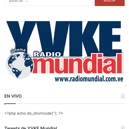
u
s
c
a
r
:
EN VIVO
<?php echo do_shortcode(‘‘); ?>
Tweets de YVKE Mundial