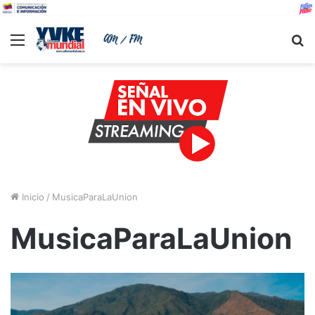
Menu
B
Inicio
/
MusicaParaLaUnion
MusicaParaLaUnion