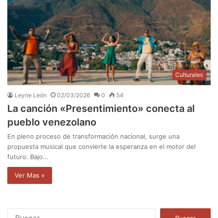
Culturales
Leyne León
02/03/2026
0
54
La canción «Presentimiento» conecta al
pueblo venezolano
En pleno proceso de transformación nacional, surge una
propuesta musical que convierte la esperanza en el motor del
futuro. Bajo…
Ver Mas »
B