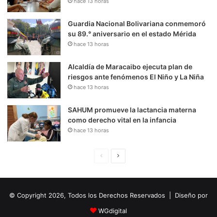
hace 13 horas
Guardia Nacional Bolivariana conmemoró
su 89.° aniversario en el estado Mérida
hace 13 horas
Alcaldía de Maracaibo ejecuta plan de
riesgos ante fenómenos El Niño y La Niña
hace 13 horas
SAHUM promueve la lactancia materna
como derecho vital en la infancia
hace 13 horas
P
S
á
i
g
g
© Copyright 2026, Todos los Derechos Reservados | Diseño por
i
u
n
i
WGdigital