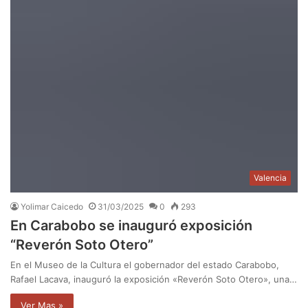
Valencia
Yolimar Caicedo
31/03/2025
0
293
En Carabobo se inauguró exposición
“Reverón Soto Otero”
En el Museo de la Cultura el gobernador del estado Carabobo,
Rafael Lacava, inauguró la exposición «Reverón Soto Otero», una…
Ver Mas »