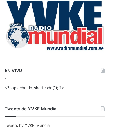
r
:
EN VIVO
<?php echo do_shortcode(‘‘); ?>
Tweets de YVKE Mundial
Tweets by YVKE_Mundial