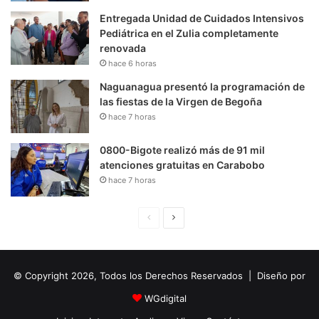
Entregada Unidad de Cuidados Intensivos
Pediátrica en el Zulia completamente
renovada
hace 6 horas
Naguanagua presentó la programación de
las fiestas de la Virgen de Begoña
hace 7 horas
0800-Bigote realizó más de 91 mil
atenciones gratuitas en Carabobo
hace 7 horas
P
S
á
i
g
g
© Copyright 2026, Todos los Derechos Reservados | Diseño por
i
u
n
i
WGdigital
a
e