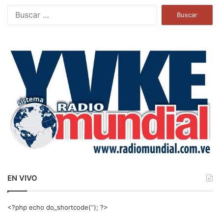
B
u
s
c
a
r
:
EN VIVO
<?php echo do_shortcode(‘‘); ?>