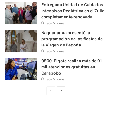
Entregada Unidad de Cuidados
Intensivos Pediátrica en el Zulia
completamente renovada
hace 5 horas
Naguanagua presentó la
programación de las fiestas de
la Virgen de Begoña
hace 5 horas
0800-Bigote realizó más de 91
mil atenciones gratuitas en
Carabobo
hace 5 horas
P
S
á
i
g
g
i
u
n
i