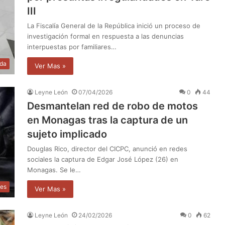
III
La Fiscalía General de la República inició un proceso de
investigación formal en respuesta a las denuncias
interpuestas por familiares…
da
Ver Mas »
Leyne León
07/04/2026
0
44
Desmantelan red de robo de motos
en Monagas tras la captura de un
sujeto implicado
Douglas Rico, director del CICPC, anunció en redes
sociales la captura de Edgar José López (26) en
Monagas. Se le…
les
Ver Mas »
Leyne León
24/02/2026
0
62