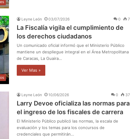
les
Leyne León
03/07/2026
0
7
La Fiscalía vigila el cumplimiento de
los derechos ciudadanos
Un comunicado oficial informó que el Ministerio Público
mantiene un despliegue integral en el Área Metropolitana
de Caracas, La Guaira…
Ver Mas »
os
Leyne León
10/06/2026
0
37
Larry Devoe oficializa las normas para
el ingreso de los fiscales de carrera
El Ministerio Público publicó las normas, la escala de
evaluación y los temas para los concursos de
credenciales que permitirán…