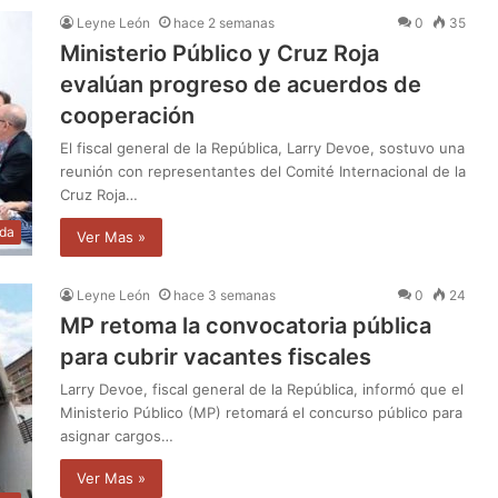
Leyne León
hace 2 semanas
0
35
Ministerio Público y Cruz Roja
evalúan progreso de acuerdos de
cooperación
El fiscal general de la República, Larry Devoe, sostuvo una
reunión con representantes del Comité Internacional de la
Cruz Roja…
da
Ver Mas »
Leyne León
hace 3 semanas
0
24
MP retoma la convocatoria pública
para cubrir vacantes fiscales
Larry Devoe, fiscal general de la República, informó que el
Ministerio Público (MP) retomará el concurso público para
asignar cargos…
Ver Mas »