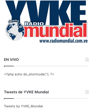
r
:
EN VIVO
<?php echo do_shortcode(‘‘); ?>
Tweets de YVKE Mundial
Tweets by YVKE_Mundial