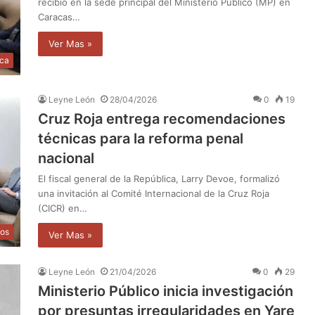
recibió en la sede principal del Ministerio Público (MP) en
Caracas…
Ver Mas »
ica
Leyne León
28/04/2026
0
19
Cruz Roja entrega recomendaciones
técnicas para la reforma penal
nacional
El fiscal general de la República, Larry Devoe, formalizó
una invitación al Comité Internacional de la Cruz Roja
(CICR) en…
os
Ver Mas »
Leyne León
21/04/2026
0
29
Ministerio Público inicia investigación
por presuntas irregularidades en Yare