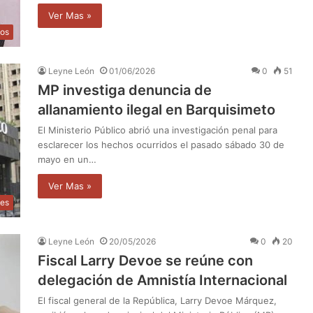
Ver Mas »
os
Leyne León
01/06/2026
0
51
MP investiga denuncia de
allanamiento ilegal en Barquisimeto
El Ministerio Público abrió una investigación penal para
esclarecer los hechos ocurridos el pasado sábado 30 de
mayo en un…
Ver Mas »
les
Leyne León
20/05/2026
0
20
Fiscal Larry Devoe se reúne con
delegación de Amnistía Internacional
El fiscal general de la República, Larry Devoe Márquez,