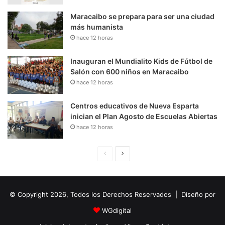
Maracaibo se prepara para ser una ciudad
más humanista
hace 12 horas
Inauguran el Mundialito Kids de Fútbol de
Salón con 600 niños en Maracaibo
hace 12 horas
Centros educativos de Nueva Esparta
inician el Plan Agosto de Escuelas Abiertas
hace 12 horas
P
S
á
i
g
g
© Copyright 2026, Todos los Derechos Reservados | Diseño por
i
u
n
i
WGdigital
a
e