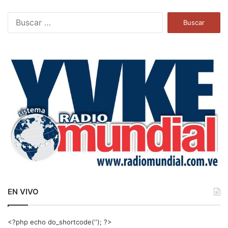
B
u
s
c
a
r
:
EN VIVO
<?php echo do_shortcode(‘‘); ?>