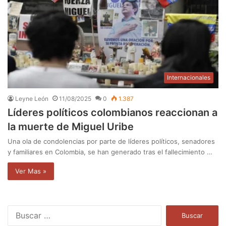
Internacionales
Leyne León
11/08/2025
0
1.387
Líderes políticos colombianos reaccionan a
la muerte de Miguel Uribe
Una ola de condolencias por parte de líderes políticos, senadores
y familiares en Colombia, se han generado tras el fallecimiento …
Ver Mas »
B
u