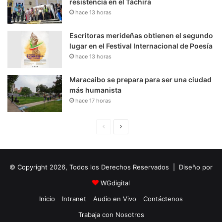
resistencia en el Táchira
hace 13 horas
Escritoras merideñas obtienen el segundo
lugar en el Festival Internacional de Poesía
hace 13 horas
Maracaibo se prepara para ser una ciudad
más humanista
hace 17 horas
P
S
á
i
g
g
© Copyright 2026, Todos los Derechos Reservados | Diseño por
i
u
n
i
WGdigital
a
e
Inicio
Intranet
Audio en Vivo
Contáctenos
A
n
Trabaja con Nosotros