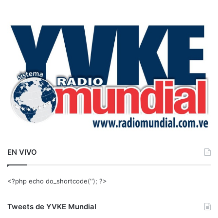
s
c
a
r
:
EN VIVO
<?php echo do_shortcode(‘‘); ?>
Tweets de YVKE Mundial