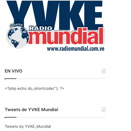
r
:
EN VIVO
<?php echo do_shortcode(‘‘); ?>
Tweets de YVKE Mundial
Tweets by YVKE_Mundial