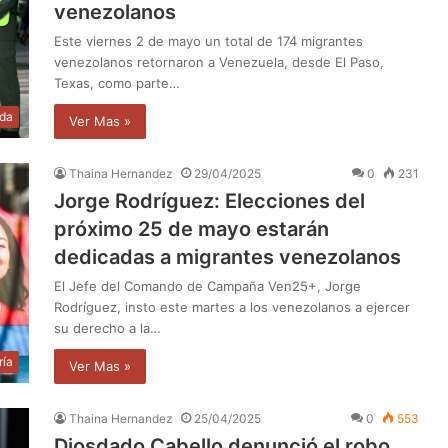
venezolanos
Este viernes 2 de mayo un total de 174 migrantes
venezolanos retornaron a Venezuela, desde El Paso,
Texas, como parte…
da
Ver Mas »
Thaina Hernandez
29/04/2025
0
231
Jorge Rodríguez: Elecciones del
próximo 25 de mayo estarán
dedicadas a migrantes venezolanos
El Jefe del Comando de Campaña Ven25+, Jorge
Rodríguez, insto este martes a los venezolanos a ejercer
su derecho a la…
ría
Ver Mas »
Thaina Hernandez
25/04/2025
0
553
Diosdado Cabello denunció el robo