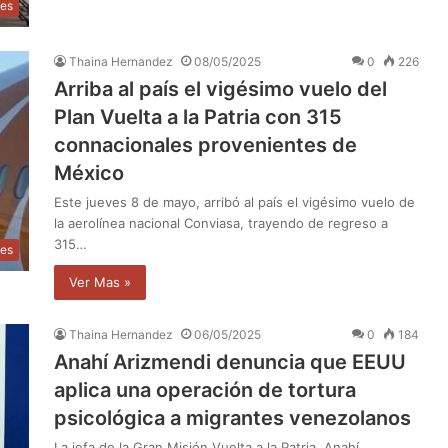
les
Thaina Hernandez
08/05/2025
0
226
Arriba al país el vigésimo vuelo del
Plan Vuelta a la Patria con 315
connacionales provenientes de
México
Este jueves 8 de mayo, arribó al país el vigésimo vuelo de
la aerolínea nacional Conviasa, trayendo de regreso a
315…
les
Ver Mas »
Thaina Hernandez
06/05/2025
0
184
Anahí Arizmendi denuncia que EEUU
aplica una operación de tortura
psicológica a migrantes venezolanos
La jefa de la Gran Misión Vuelta a la Patria, Anahí