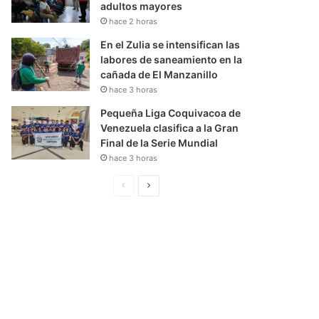
adultos mayores
hace 2 horas
En el Zulia se intensifican las
labores de saneamiento en la
cañada de El Manzanillo
hace 3 horas
Pequeña Liga Coquivacoa de
Venezuela clasifica a la Gran
Final de la Serie Mundial
hace 3 horas
P
S
á
i
g
g
i
u
n
i
a
e
A
n