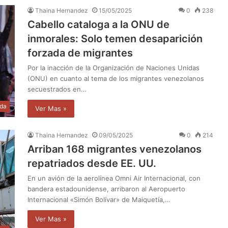
Thaina Hernandez
15/05/2025
0
238
Cabello cataloga a la ONU de
inmorales: Solo temen desaparición
forzada de migrantes
Por la inacción de la Organización de Naciones Unidas
(ONU) en cuanto al tema de los migrantes venezolanos
secuestrados en…
da
Ver Mas »
Thaina Hernandez
09/05/2025
0
214
Arriban 168 migrantes venezolanos
repatriados desde EE. UU.
En un avión de la aerolínea Omni Air Internacional, con
bandera estadounidense, arribaron al Aeropuerto
Internacional «Simón Bolívar» de Maiquetía,…
Ver Mas »