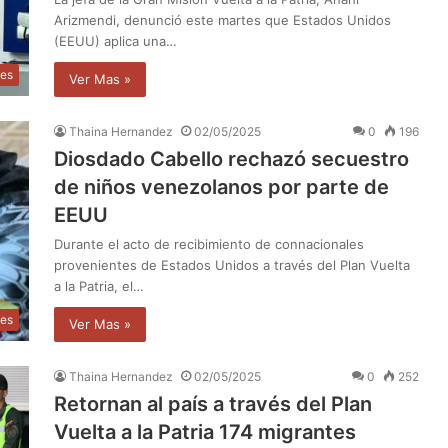
Arizmendi, denunció este martes que Estados Unidos
(EEUU) aplica una…
les
Ver Mas »
Thaina Hernandez
02/05/2025
0
196
Diosdado Cabello rechazó secuestro
de niños venezolanos por parte de
EEUU
Durante el acto de recibimiento de connacionales
provenientes de Estados Unidos a través del Plan Vuelta
a la Patria, el…
les
Ver Mas »
Thaina Hernandez
02/05/2025
0
252
Retornan al país a través del Plan
Vuelta a la Patria 174 migrantes