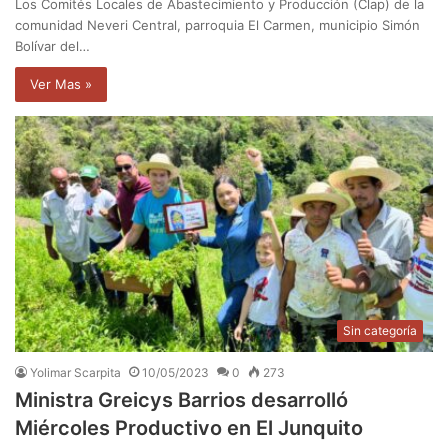
Los Comités Locales de Abastecimiento y Producción (Clap) de la
comunidad Neveri Central, parroquia El Carmen, municipio Simón
Bolívar del…
Ver Mas »
Sin categoría
Yolimar Scarpita
10/05/2023
0
273
Ministra Greicys Barrios desarrolló
Miércoles Productivo en El Junquito