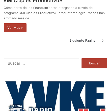
«Mi Clap es Productivo»
Cómo parte de los financiamientos otorgados a través del
programa «Mi Clap es Productivo», productores agrourbanos han
arrimado más de…
Ver Mas »
Siguiente Pagina
B
u
s
c
a
r
: