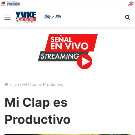
Menu
B
Inicio
/
Mi Clap es Productivo
Mi Clap es
Productivo