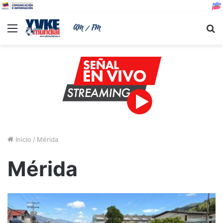
Menu
B
Inicio
/
Mérida
Mérida