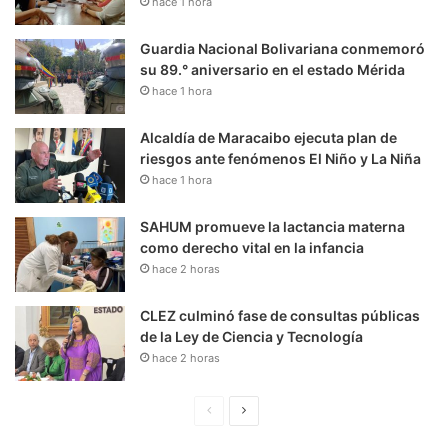
hace 1 hora
Guardia Nacional Bolivariana conmemoró
su 89.° aniversario en el estado Mérida
hace 1 hora
Alcaldía de Maracaibo ejecuta plan de
riesgos ante fenómenos El Niño y La Niña
hace 1 hora
SAHUM promueve la lactancia materna
como derecho vital en la infancia
hace 2 horas
CLEZ culminó fase de consultas públicas
de la Ley de Ciencia y Tecnología
hace 2 horas
P
S
á
i