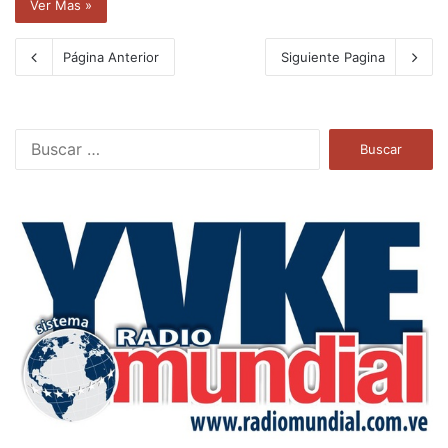
Ver Mas »
Página Anterior
Siguiente Pagina
B
u
s
c
a
r
: