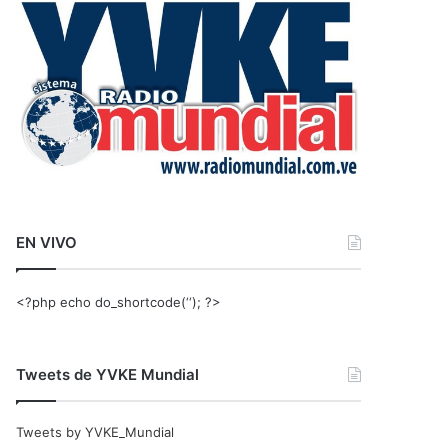
r
:
EN VIVO
<?php echo do_shortcode(‘‘); ?>
Tweets de YVKE Mundial
Tweets by YVKE_Mundial