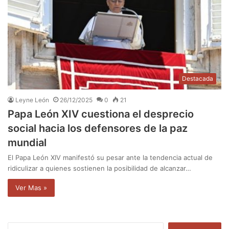
Destacada
Leyne León
26/12/2025
0
21
Papa León XIV cuestiona el desprecio
social hacia los defensores de la paz
mundial
El Papa León XIV manifestó su pesar ante la tendencia actual de
ridiculizar a quienes sostienen la posibilidad de alcanzar…
Ver Mas »
B