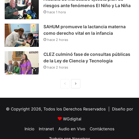
riesgos ante fenómenos El Niño y La Niña
hace 1 hora
SAHUM promueve la lactancia materna
como derecho vital en la infancia
hace 2 horas
CLEZ culminó fase de consultas públicas
de la Ley de Ciencia y Tecnología
hace 2 horas
P
S
á
i
g
g
© Copyright 2026, Todos los Derechos Reservados | Diseño por
i
u
n
i
WGdigital
a
e
Inicio
Intranet
Audio en Vivo
Contáctenos
A
n
Trabaja con Nosotros