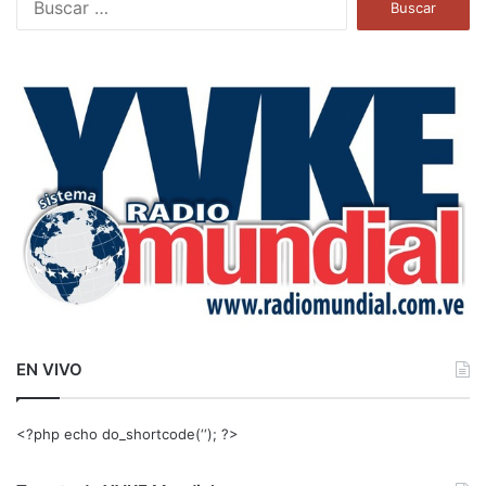
u
s
c
a
r
:
EN VIVO
<?php echo do_shortcode(‘‘); ?>