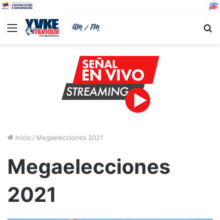
Menu
B
Inicio
/
Megaelecciones 2021
Megaelecciones
2021