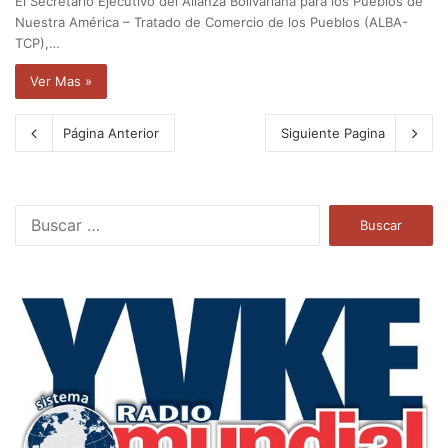
El Secretario Ejecutivo del Alianza Bolivariana para los Pueblos de
Nuestra América – Tratado de Comercio de los Pueblos (ALBA-
TCP),…
Ver Mas »
Página Anterior
Siguiente Pagina
B
u
s
c
a
r
: