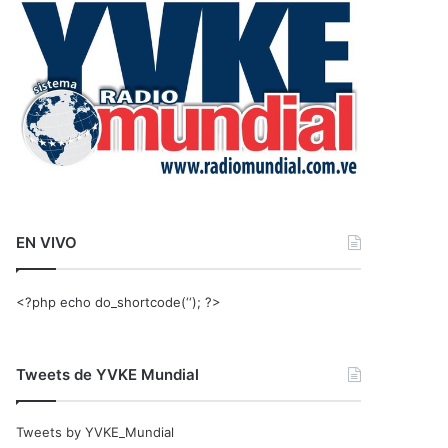
r
:
EN VIVO
<?php echo do_shortcode(‘‘); ?>
Tweets de YVKE Mundial
Tweets by YVKE_Mundial