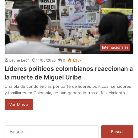
Internacionales
Leyne León
11/08/2025
0
1.387
Líderes políticos colombianos reaccionan a
la muerte de Miguel Uribe
Una ola de condolencias por parte de líderes políticos, senadores
y familiares en Colombia, se han generado tras el fallecimiento …
Ver Mas »
B
u