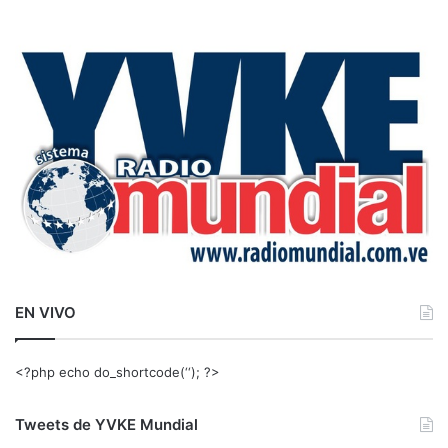
s
c
a
r
:
EN VIVO
<?php echo do_shortcode(‘‘); ?>
Tweets de YVKE Mundial