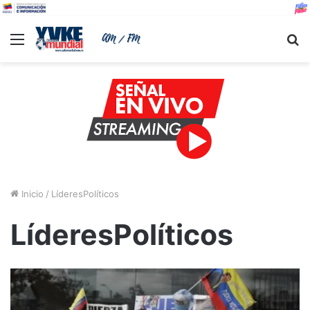
Menu
B
Inicio
/
LíderesPolíticos
LíderesPolíticos