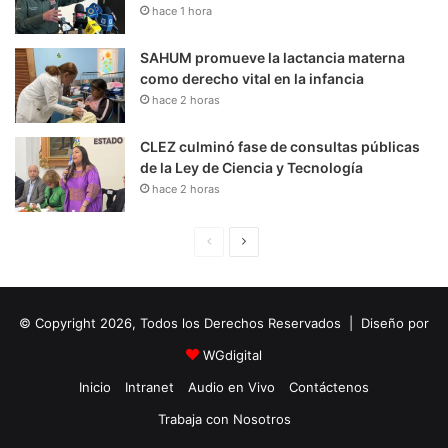
hace 1 hora
SAHUM promueve la lactancia materna
como derecho vital en la infancia
hace 2 horas
CLEZ culminó fase de consultas públicas
de la Ley de Ciencia y Tecnología
hace 2 horas
P
S
á
i
g
g
© Copyright 2026, Todos los Derechos Reservados | Diseño por
i
u
n
i
WGdigital
a
e
Inicio
Intranet
Audio en Vivo
Contáctenos
A
n
Trabaja con Nosotros
n
t