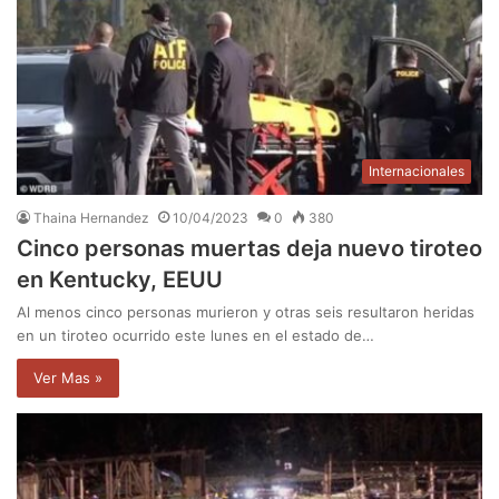
Internacionales
Thaina Hernandez
10/04/2023
0
380
Cinco personas muertas deja nuevo tiroteo
en Kentucky, EEUU
Al menos cinco personas murieron y otras seis resultaron heridas
en un tiroteo ocurrido este lunes en el estado de…
Ver Mas »