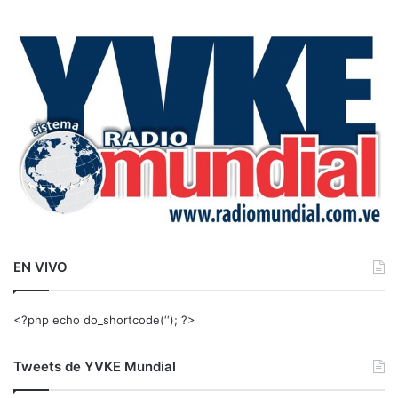
s
c
a
r
:
EN VIVO
<?php echo do_shortcode(‘‘); ?>
Tweets de YVKE Mundial