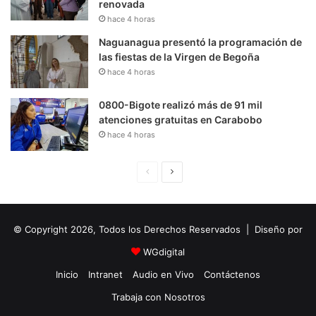
renovada
hace 4 horas
Naguanagua presentó la programación de
las fiestas de la Virgen de Begoña
hace 4 horas
0800-Bigote realizó más de 91 mil
atenciones gratuitas en Carabobo
hace 4 horas
P
S
á
i
g
g
© Copyright 2026, Todos los Derechos Reservados | Diseño por
i
u
n
i
WGdigital
a
e
Inicio
Intranet
Audio en Vivo
Contáctenos
A
n
Trabaja con Nosotros
n
t