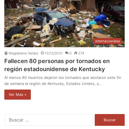
Internacionales
Magdalena Valdez
13/12/2021
0
274
Fallecen 80 personas por tornados en
región estadounidense de Kentucky
Al menos 80 muertos dejaron los tornados que azotaron este fin
de semana la región de Kentucky, Estados Unidos, y…
Ver Mas »
B
u