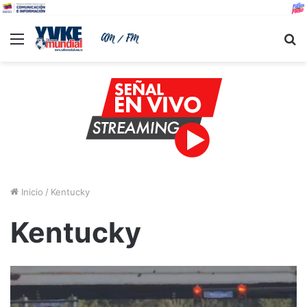
Menu
B
Inicio
/
Kentucky
Kentucky