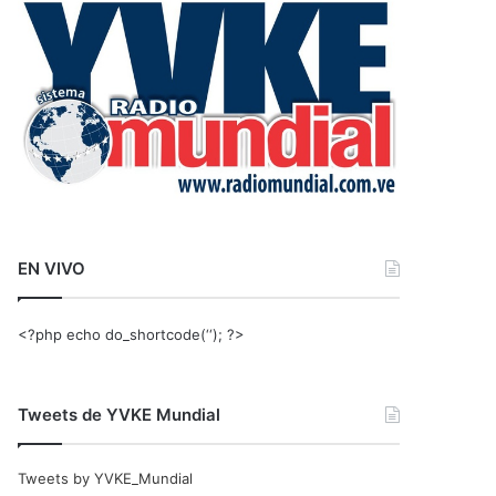
r
:
EN VIVO
<?php echo do_shortcode(‘‘); ?>
Tweets de YVKE Mundial
Tweets by YVKE_Mundial