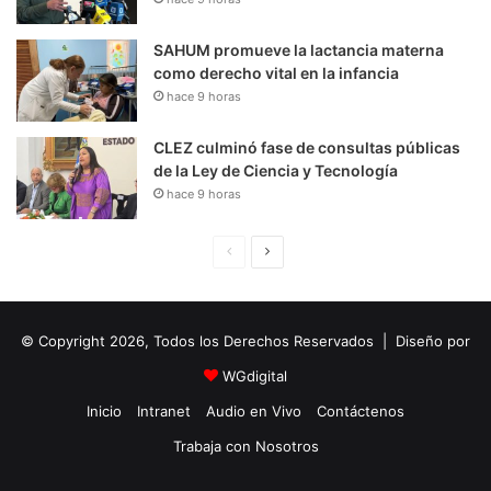
SAHUM promueve la lactancia materna
como derecho vital en la infancia
hace 9 horas
CLEZ culminó fase de consultas públicas
de la Ley de Ciencia y Tecnología
hace 9 horas
P
S
á
i
g
g
© Copyright 2026, Todos los Derechos Reservados | Diseño por
i
u
n
i
WGdigital
a
e
Inicio
Intranet
Audio en Vivo
Contáctenos
A
n
Trabaja con Nosotros
n
t