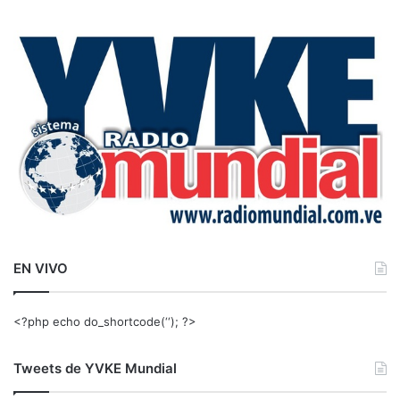
s
c
a
r
:
EN VIVO
<?php echo do_shortcode(‘‘); ?>
Tweets de YVKE Mundial