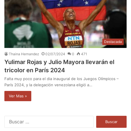
Destacada
Thaina Hernandez
02/07/2024
0
471
Yulimar Rojas y Julio Mayora llevarán el
tricolor en París 2024
Falta muy poco para el dia inaugural de los Juegos Olímpicos –
París 2024, y la delegación venezolana eligió a…
Ver Mas »
B
u