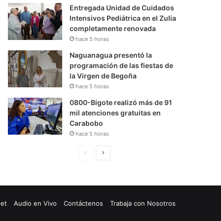
Entregada Unidad de Cuidados
Intensivos Pediátrica en el Zulia
completamente renovada
hace 5 horas
Naguanagua presentó la
programación de las fiestas de
la Virgen de Begoña
hace 5 horas
0800-Bigote realizó más de 91
mil atenciones gratuitas en
Carabobo
hace 5 horas
P
S
á
i
g
g
i
u
net
Audio en Vivo
Contáctenos
Trabaja con Nosotros
n
i