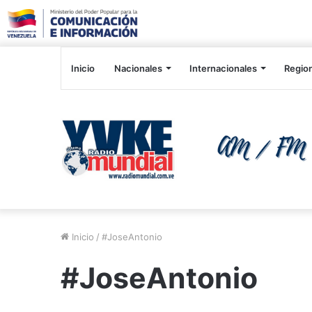
Inicio
Nacionales
Internacionales
Regio
Inicio
/
#JoseAntonio
#JoseAntonio