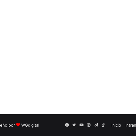
seño por
WGdigital
Facebook
Twitter
YouTube
Instagram
Telegram
TikTok
Inicio
Intra