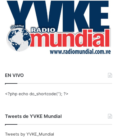
r
:
EN VIVO
<?php echo do_shortcode(‘‘); ?>
Tweets de YVKE Mundial
Tweets by YVKE_Mundial