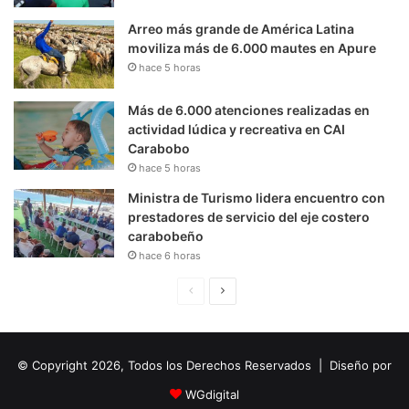
Arreo más grande de América Latina
moviliza más de 6.000 mautes en Apure
hace 5 horas
Más de 6.000 atenciones realizadas en
actividad lúdica y recreativa en CAI
Carabobo
hace 5 horas
Ministra de Turismo lidera encuentro con
prestadores de servicio del eje costero
carabobeño
hace 6 horas
P
S
á
i
g
g
© Copyright 2026, Todos los Derechos Reservados | Diseño por
i
u
n
i
WGdigital