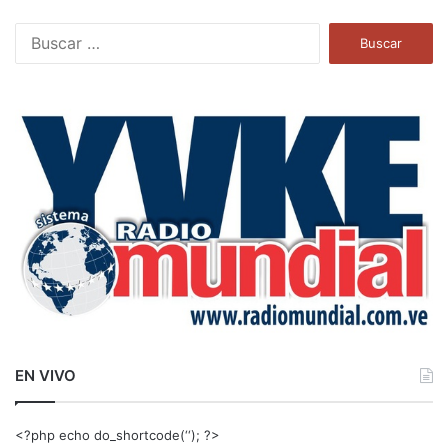
B
u
s
c
a
r
:
EN VIVO
<?php echo do_shortcode(‘‘); ?>