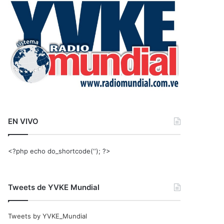
r
:
EN VIVO
<?php echo do_shortcode(‘‘); ?>
Tweets de YVKE Mundial
Tweets by YVKE_Mundial