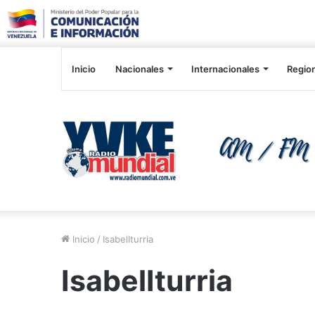
Inicio
Nacionales
Internacionales
Regio
Inicio
/
IsabelIturria
IsabelIturria