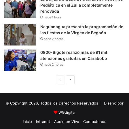
Pediátrica en el Zulia completamente
renovada
hace 1 hora
Naguanagua presentó la programación de
las fiestas de la Virgen de Begoña
hace 2 horas
0800-Bigote realizó más de 91 mil
atenciones gratuitas en Carabobo
hace 2 horas
P
S
á
i
g
g
© Copyright 2026, Todos los Derechos Reservados | Diseño por
i
u
n
i
WGdigital
a
e
Inicio
Intranet
Audio en Vivo
Contáctenos
A
n