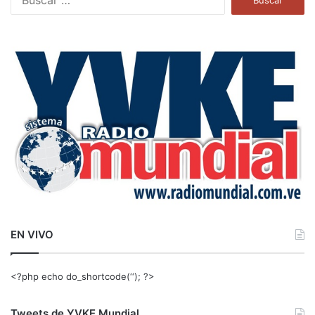
u
s
c
a
r
:
EN VIVO
<?php echo do_shortcode(‘‘); ?>
Tweets de YVKE Mundial