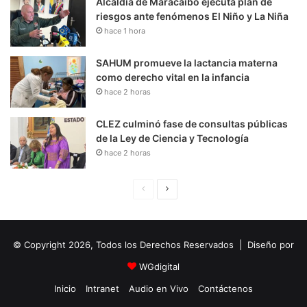
Alcaldía de Maracaibo ejecuta plan de
riesgos ante fenómenos El Niño y La Niña
hace 1 hora
SAHUM promueve la lactancia materna
como derecho vital en la infancia
hace 2 horas
CLEZ culminó fase de consultas públicas
de la Ley de Ciencia y Tecnología
hace 2 horas
P
S
á
i
g
g
© Copyright 2026, Todos los Derechos Reservados | Diseño por
i
u
n
i
WGdigital
a
e
Inicio
Intranet
Audio en Vivo
Contáctenos
A
n