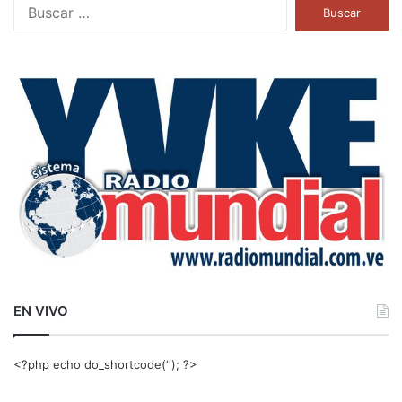
B
u
s
c
a
r
:
EN VIVO
<?php echo do_shortcode(‘‘); ?>