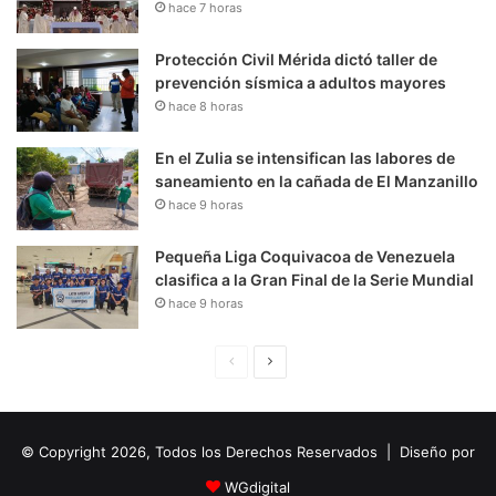
hace 7 horas
Protección Civil Mérida dictó taller de
prevención sísmica a adultos mayores
hace 8 horas
En el Zulia se intensifican las labores de
saneamiento en la cañada de El Manzanillo
hace 9 horas
Pequeña Liga Coquivacoa de Venezuela
clasifica a la Gran Final de la Serie Mundial
hace 9 horas
P
S
á
i
g
g
© Copyright 2026, Todos los Derechos Reservados | Diseño por
i
u
n
i
WGdigital