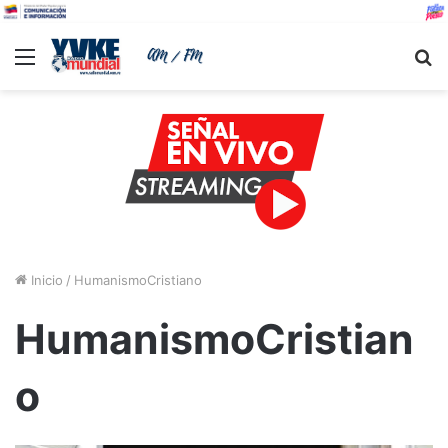
Menu
B
Inicio
/
HumanismoCristiano
HumanismoCristian
o