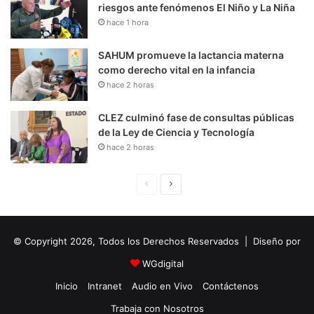
riesgos ante fenómenos El Niño y La Niña
hace 1 hora
SAHUM promueve la lactancia materna
como derecho vital en la infancia
hace 2 horas
CLEZ culminó fase de consultas públicas
de la Ley de Ciencia y Tecnología
hace 2 horas
P
S
á
i
g
g
© Copyright 2026, Todos los Derechos Reservados | Diseño por
i
u
n
i
WGdigital
a
e
Inicio
Intranet
Audio en Vivo
Contáctenos
A
n
Trabaja con Nosotros