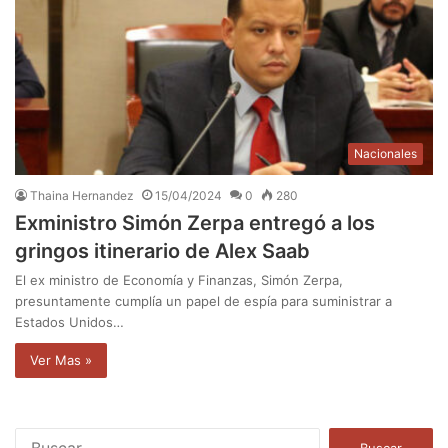
Nacionales
Thaina Hernandez
15/04/2024
0
280
Exministro Simón Zerpa entregó a los
gringos itinerario de Alex Saab
El ex ministro de Economía y Finanzas, Simón Zerpa,
presuntamente cumplía un papel de espía para suministrar a
Estados Unidos…
Ver Mas »
B