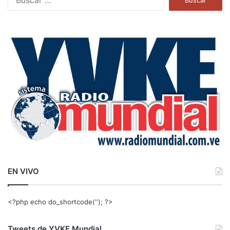
u
s
c
a
r
:
EN VIVO
<?php echo do_shortcode(‘‘); ?>
Tweets de YVKE Mundial