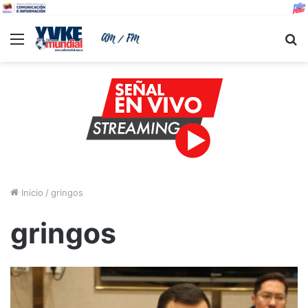
Menu
B
Inicio
/
gringos
gringos